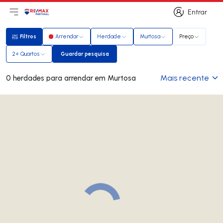
Entrar
Abri menu principal
Logo
Ir para página inicial
Entrar
Filtros
Arrendar
Herdade
Murtosa
Preço
Filtros
2+ Quartos
Guardar pesquisa
Guardar pesquisa
Mais recente
0 herdades para arrendar em Murtosa