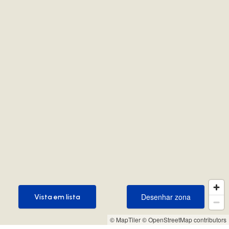
Desenhar zona
Vista em lista
Desenhar zona
Vista em lista
© MapTiler
© OpenStreetMap contributors