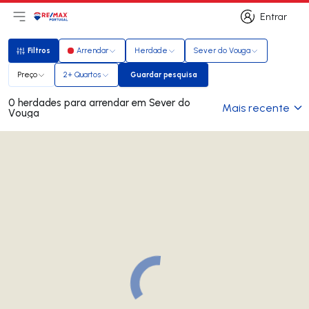
Entrar
Abri menu principal
Logo
Ir para página inicial
Entrar
Filtros
Arrendar
Herdade
Sever do Vouga
Filtros
Preço
2+ Quartos
Guardar pesquisa
Guardar pesquisa
0 herdades para arrendar em Sever do
Mais recente
Vouga