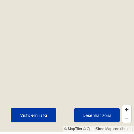
Desenhar zona
Vista em lista
Desenhar zona
Vista em lista
© MapTiler
© OpenStreetMap contributors