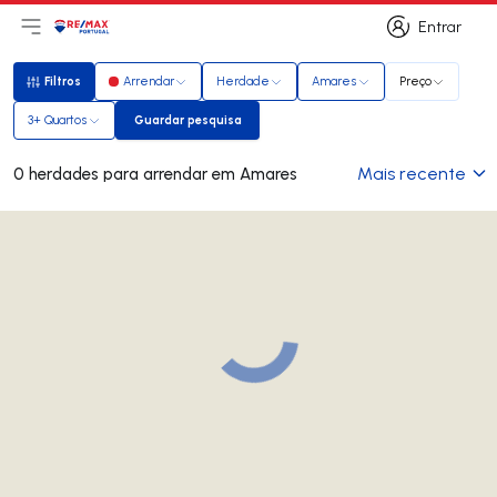
Entrar
Abri menu principal
Logo
Ir para página inicial
Entrar
Filtros
Arrendar
Herdade
Amares
Preço
Filtros
3+ Quartos
Guardar pesquisa
Guardar pesquisa
Mais recente
0 herdades para arrendar em Amares