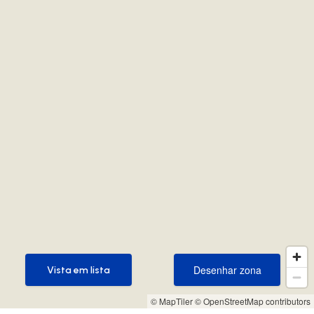
Desenhar zona
Vista em lista
Desenhar zona
Vista em lista
© MapTiler
© OpenStreetMap contributors