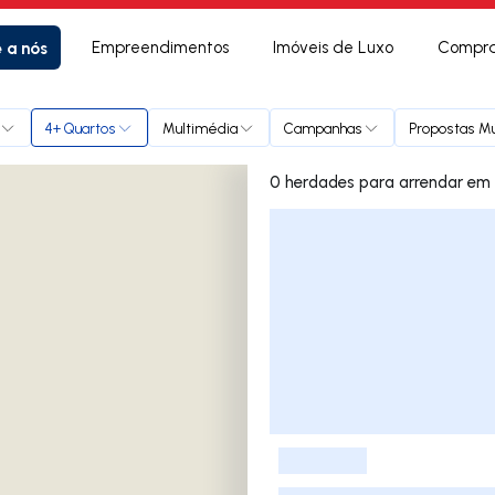
e a nós
Empreendimentos
Imóveis de Luxo
Compra
4+ Quartos
Multimédia
Campanhas
Propostas Mú
0 herdades p
Lista de Imóveis
-