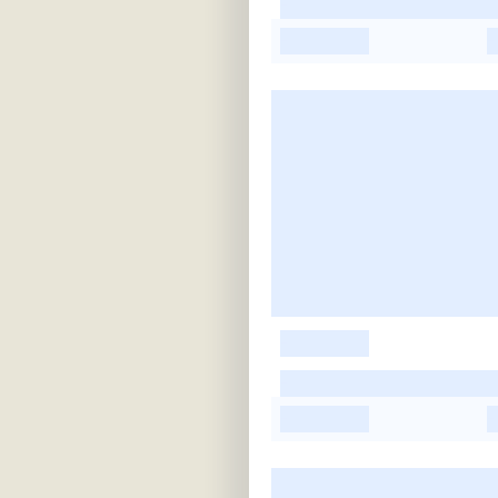
-
-
-
-
-
-
-