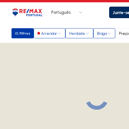
Português
Junte-s
Logo
Ir para página inicial
Arrendar
Herdade
Braga
Preço
Filtros
Filtros