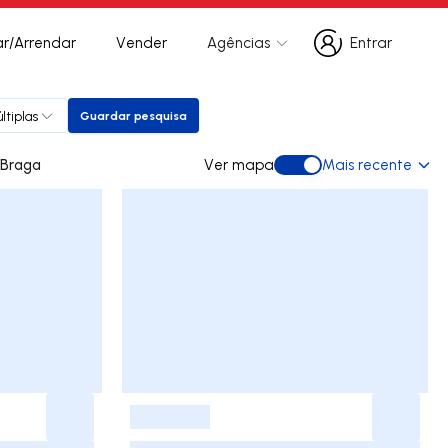
r/Arrendar
Vender
Agências
Entrar
Entrar
ltiplas
Guardar pesquisa
Guardar pesquisa
ara arrendar em Braga
Ver mapa
Mais recente
Ver mapa
-