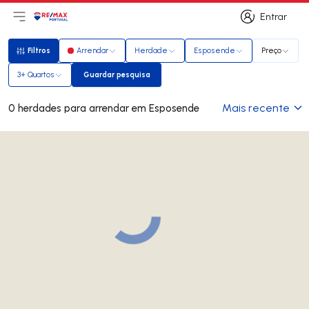
Entrar
Abri menu principal
Logo
Ir para página inicial
Entrar
Filtros
Arrendar
Herdade
Esposende
Preço
Filtros
3+ Quartos
Guardar pesquisa
Guardar pesquisa
Mais recente
0 herdades para arrendar em Esposende