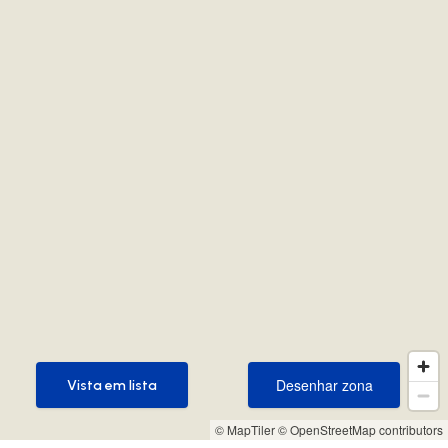
Desenhar zona
Vista em lista
Desenhar zona
Vista em lista
© MapTiler
© OpenStreetMap contributors