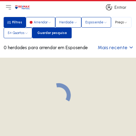
Entrar
Abri menu principal
Logo
Ir para página inicial
Entrar
Filtros
Arrendar
Herdade
Esposende
Preço
Filtros
5+ Quartos
Guardar pesquisa
Guardar pesquisa
Mais recente
0 herdades para arrendar em Esposende