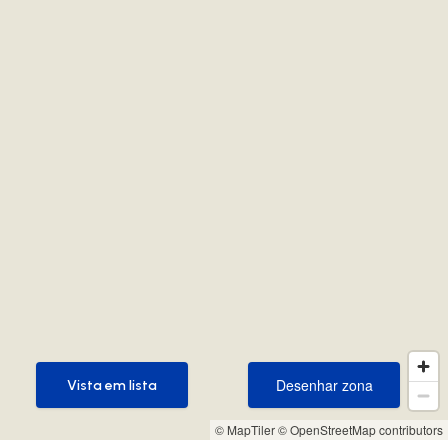
Desenhar zona
Vista em lista
Desenhar zona
Vista em lista
© MapTiler
© OpenStreetMap contributors