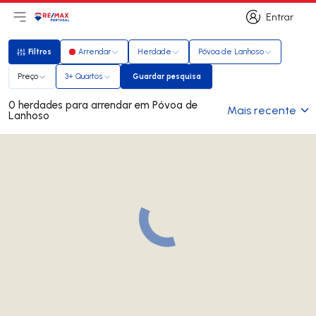
Entrar
Abri menu principal
Logo
Ir para página inicial
Entrar
Filtros
Arrendar
Herdade
Póvoa de Lanhoso
Filtros
Preço
3+ Quartos
Guardar pesquisa
Guardar pesquisa
0 herdades para arrendar em Póvoa de
Mais recente
Lanhoso