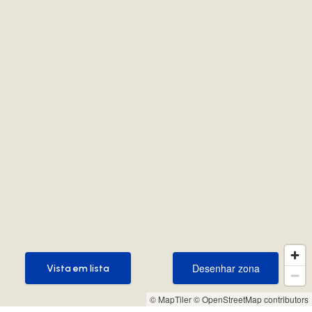
Desenhar zona
Vista em lista
Desenhar zona
Vista em lista
© MapTiler
© OpenStreetMap contributors