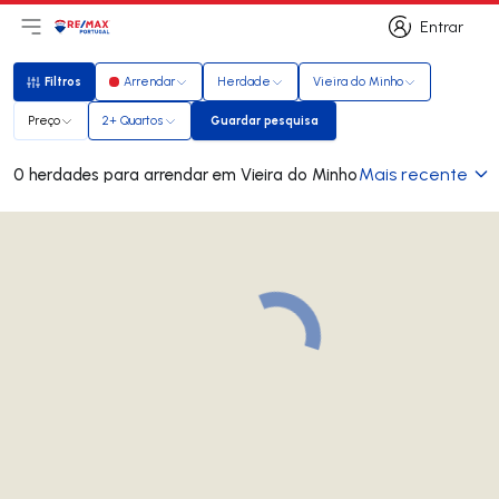
Entrar
Abri menu principal
Logo
Ir para página inicial
Entrar
Filtros
Arrendar
Herdade
Vieira do Minho
Filtros
Preço
2+ Quartos
Guardar pesquisa
Guardar pesquisa
Mais recente
0 herdades para arrendar em Vieira do Minho