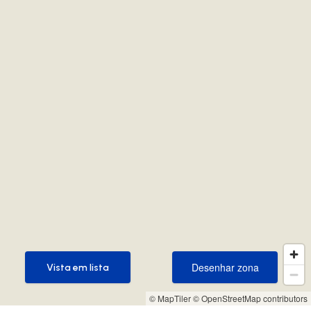
Desenhar zona
Vista em lista
Desenhar zona
Vista em lista
© MapTiler
© OpenStreetMap contributors