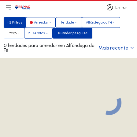
Entrar
Abri menu principal
Logo
Ir para página inicial
Entrar
Filtros
Arrendar
Herdade
Alfândega da Fé
Filtros
Preço
2+ Quartos
Guardar pesquisa
Guardar pesquisa
0 herdades para arrendar em Alfândega da
Mais recente
Fé