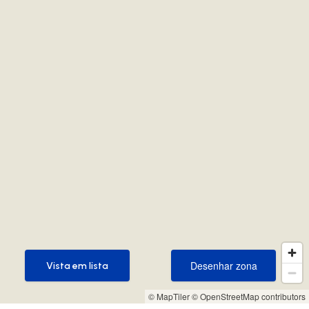
Desenhar zona
Vista em lista
Desenhar zona
Vista em lista
© MapTiler
© OpenStreetMap contributors