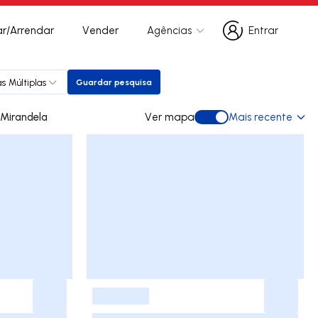
r/Arrendar
Vender
Agências
Entrar
Entrar
s Múltiplas
Guardar pesquisa
Guardar pesquisa
 para arrendar em Mirandela
Ver mapa
Mais recente
Ver mapa
-