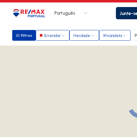
Português
Junte-s
Logo
Ir para página inicial
Arrendar
Herdade
Mirandela
P
Filtros
Filtros