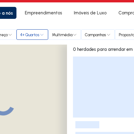
e a nós
Empreendimentos
Imóveis de Luxo
Compra
reço
4+ Quartos
Multimédia
Campanhas
Proposta
0 herdades
Lista de Imóveis
-