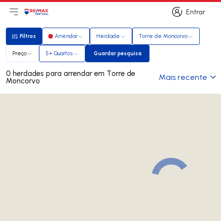
Entrar
Abri menu principal
Logo
Ir para página inicial
Entrar
Filtros
Arrendar
Herdade
Torre de Moncorvo
Filtros
Preço
5+ Quartos
Guardar pesquisa
Guardar pesquisa
0 herdades para arrendar em Torre de
Mais recente
Moncorvo