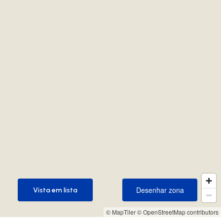
Desenhar zona
Vista em lista
Desenhar zona
Vista em lista
© MapTiler
© OpenStreetMap contributors