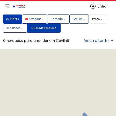
Entrar
Abri menu principal
Logo
Ir para página inicial
Entrar
Filtros
Arrendar
Herdade
Covilhã
Preço
Filtros
3+ Quartos
Guardar pesquisa
Guardar pesquisa
Mais recente
0 herdades para arrendar em Covilhã