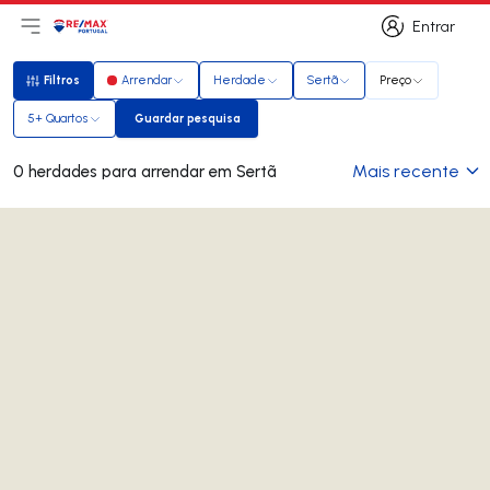
Entrar
Abri menu principal
Logo
Ir para página inicial
Entrar
Filtros
Arrendar
Herdade
Sertã
Preço
Filtros
5+ Quartos
Guardar pesquisa
Guardar pesquisa
Mais recente
0 herdades para arrendar em Sertã