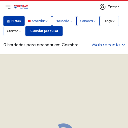
Entrar
Abri menu principal
Logo
Ir para página inicial
Entrar
Filtros
Arrendar
Herdade
Coimbra
Preço
Filtros
Quartos
Guardar pesquisa
Guardar pesquisa
Mais recente
0 herdades para arrendar em Coimbra