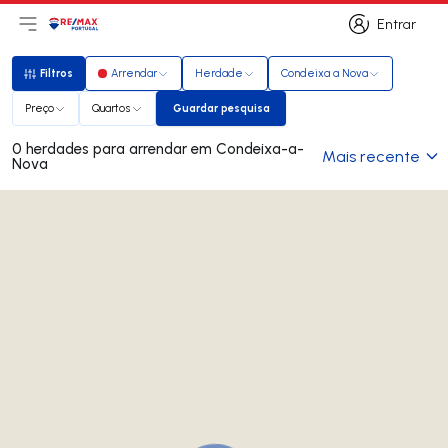
Entrar
Abri menu principal
Logo
Ir para página inicial
Entrar
Filtros
Arrendar
Herdade
Condeixa a Nova
Filtros
Preço
Quartos
Guardar pesquisa
Guardar pesquisa
0 herdades para arrendar em Condeixa-a-
Mais recente
Nova