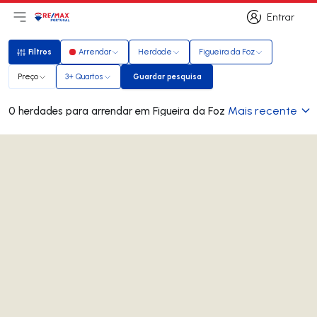
Entrar
Abri menu principal
Logo
Ir para página inicial
Entrar
Filtros
Arrendar
Herdade
Figueira da Foz
Filtros
Preço
3+ Quartos
Guardar pesquisa
Guardar pesquisa
Mais recente
0 herdades para arrendar em Figueira da Foz