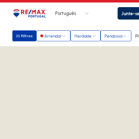
Português
Junte-s
Logo
Ir para página inicial
Arrendar
Herdade
Penacova
P
Filtros
Filtros