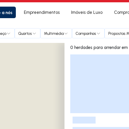
e a nós
Empreendimentos
Imóveis de Luxo
Compra
reço
Quartos
Multimédia
Campanhas
Propostas M
0 herdade
Lista de Imóveis
-