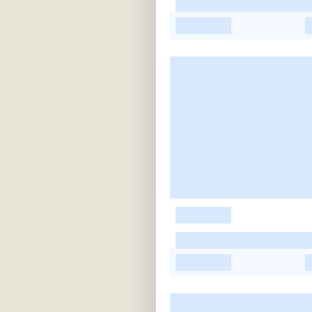
-
-
-
-
-
-
-