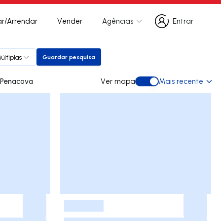
r/Arrendar
Vender
Agências
Entrar
Entrar
últiplas
Guardar pesquisa
Guardar pesquisa
s para arrendar em Penacova
Ver mapa
Mais recente
Ver mapa
-