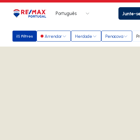
Português
Junte-s
Logo
Ir para página inicial
Arrendar
Herdade
Penacova
P
Filtros
Filtros