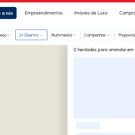
e a nós
Empreendimentos
Imóveis de Luxo
Compra
reço
2+ Quartos
Multimédia
Campanhas
Proposta
0 herdade
Lista de Imóveis
-