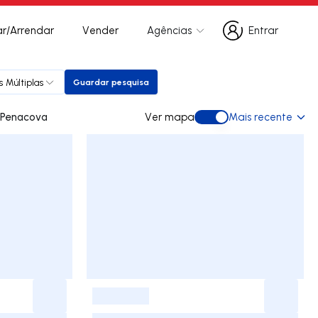
r/Arrendar
Vender
Agências
Entrar
Entrar
s Múltiplas
Guardar pesquisa
Guardar pesquisa
s para arrendar em Penacova
Ver mapa
Mais recente
Ver mapa
-