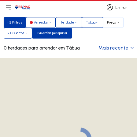
Entrar
Abri menu principal
Logo
Ir para página inicial
Entrar
Filtros
Arrendar
Herdade
Tábua
Preço
Filtros
2+ Quartos
Guardar pesquisa
Guardar pesquisa
Mais recente
0 herdades para arrendar em Tábua