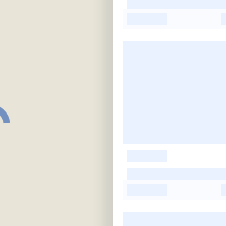
-
-
-
-
-
-
-