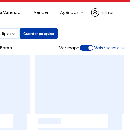
r/Arrendar
Vender
Agências
Entrar
Entrar
ltiplas
Guardar pesquisa
Guardar pesquisa
ara arrendar em Borba
Ver mapa
Mais recente
Ver mapa
-