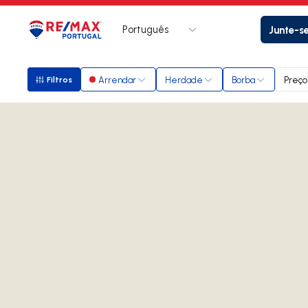
Português
Junte-s
Logo
Ir para página inicial
Arrendar
Herdade
Borba
Preço
Filtros
Filtros