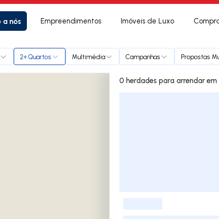
e a nós
Empreendimentos
Imóveis de Luxo
Compra
2+ Quartos
Multimédia
Campanhas
Propostas Mú
0 herdades p
Lista de Imóveis
-