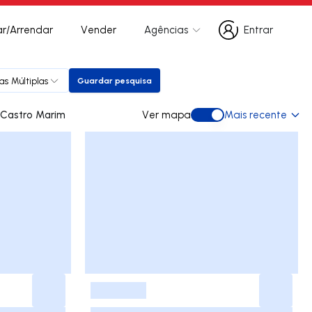
r/Arrendar
Vender
Agências
Entrar
Entrar
as Múltiplas
Guardar pesquisa
Guardar pesquisa
es para arrendar em Castro Marim
Ver mapa
Mais recente
Ver mapa
-