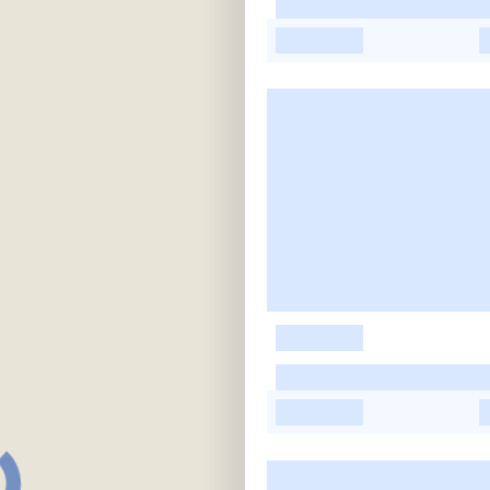
-
-
-
-
-
-
-