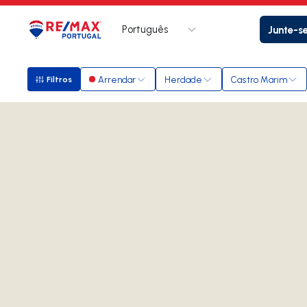
Português
Junte-s
Logo
Ir para página inicial
Arrendar
Herdade
Castro Marim
Filtros
Filtros