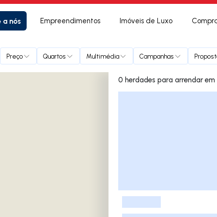
e a nós
Empreendimentos
Imóveis de Luxo
Compra
Preço
Quartos
Multimédia
Campanhas
Propost
0 herdad
Lista de Imóveis
-