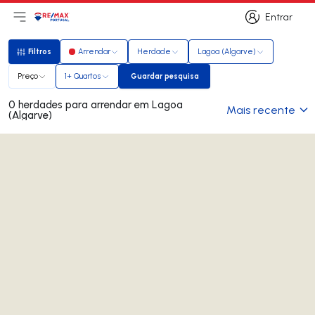
Entrar
Abri menu principal
Logo
Ir para página inicial
Entrar
Filtros
Arrendar
Herdade
Lagoa (Algarve)
Filtros
Preço
1+ Quartos
Guardar pesquisa
Guardar pesquisa
0 herdades para arrendar em Lagoa
Mais recente
(Algarve)