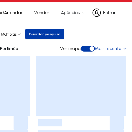
r/Arrendar
Vender
Agências
Entrar
Entrar
 Múltiplas
Guardar pesquisa
Guardar pesquisa
 para arrendar em Portimão
Ver mapa
Mais recente
Ver mapa
-