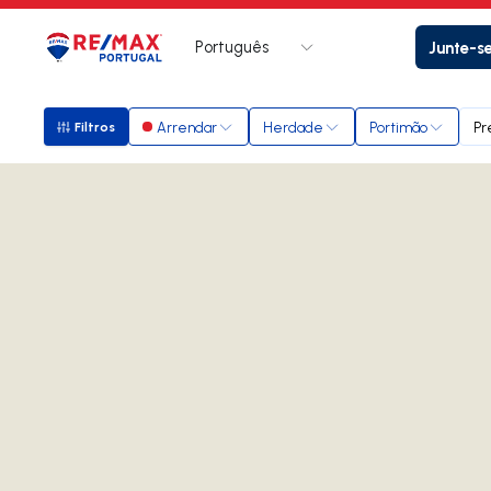
Português
Junte-s
Logo
Ir para página inicial
Arrendar
Herdade
Portimão
Pr
Filtros
Filtros