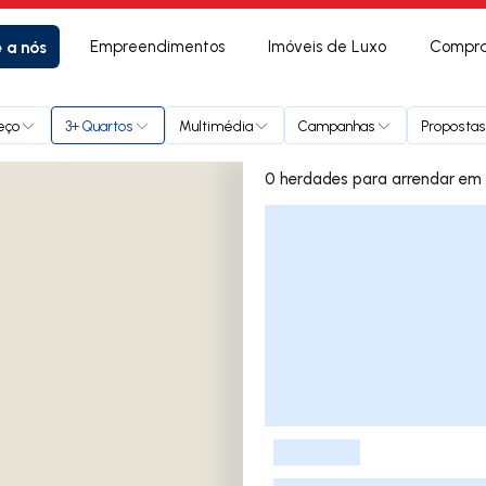
e a nós
Empreendimentos
Imóveis de Luxo
Compra
eço
3+ Quartos
Multimédia
Campanhas
Propostas
0 herdades
Lista de Imóveis
-