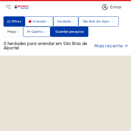
Entrar
Abri menu principal
Logo
Ir para página inicial
Entrar
Filtros
Arrendar
Herdade
São Brás de Alportel
Filtros
Preço
4+ Quartos
Guardar pesquisa
Guardar pesquisa
0 herdades para arrendar em São Brás de
Mais recente
Alportel