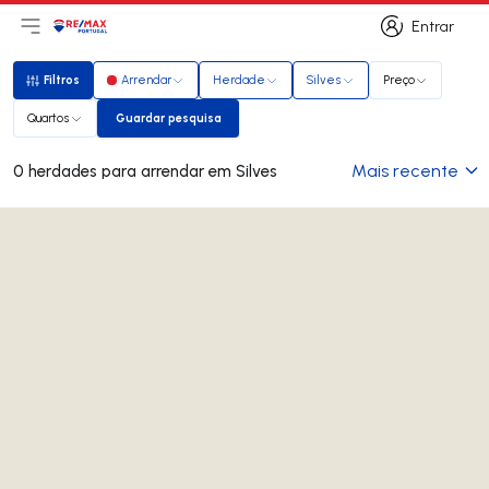
Entrar
Abri menu principal
Logo
Ir para página inicial
Entrar
Filtros
Arrendar
Herdade
Silves
Preço
Filtros
Quartos
Guardar pesquisa
Guardar pesquisa
Mais recente
0 herdades para arrendar em Silves