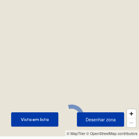
Desenhar zona
Vista em lista
Desenhar zona
Vista em lista
© MapTiler
© OpenStreetMap contributors