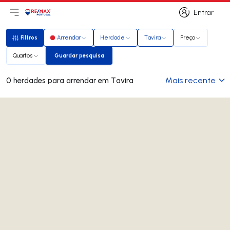
Entrar
Abri menu principal
Logo
Ir para página inicial
Entrar
Filtros
Arrendar
Herdade
Tavira
Preço
Filtros
Quartos
Guardar pesquisa
Guardar pesquisa
Mais recente
0 herdades para arrendar em Tavira