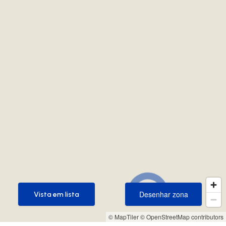
Desenhar zona
Vista em lista
Desenhar zona
Vista em lista
© MapTiler
© OpenStreetMap contributors