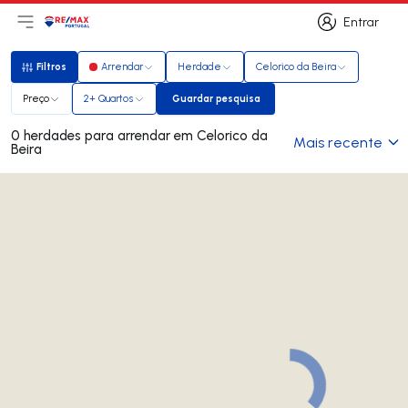
Entrar
Abri menu principal
Logo
Ir para página inicial
Entrar
Filtros
Arrendar
Herdade
Celorico da Beira
Filtros
Preço
2+ Quartos
Guardar pesquisa
Guardar pesquisa
0 herdades para arrendar em Celorico da
Mais recente
Beira