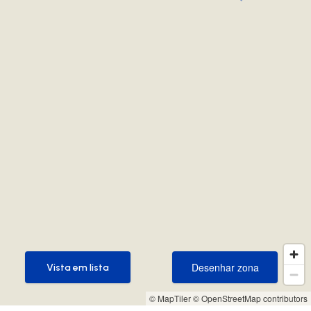
Desenhar zona
Vista em lista
Desenhar zona
Vista em lista
© MapTiler
© OpenStreetMap contributors