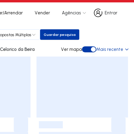
r/Arrendar
Vender
Agências
Entrar
Entrar
ropostas Múltiplas
Guardar pesquisa
Guardar pesquisa
des para arrendar em Celorico da Beira
Ver mapa
Mais recente
Ver mapa
-