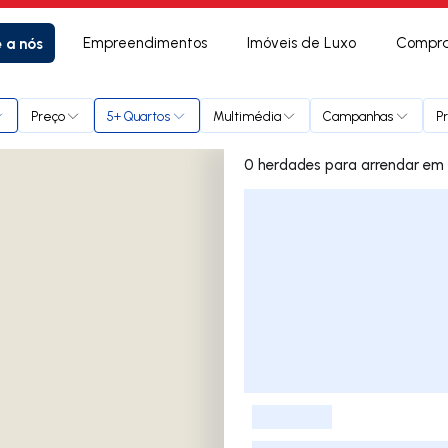
e a nós
Empreendimentos
Imóveis de Luxo
Compra
Preço
5+ Quartos
Multimédia
Campanhas
P
0 herda
Lista de Imóveis
-