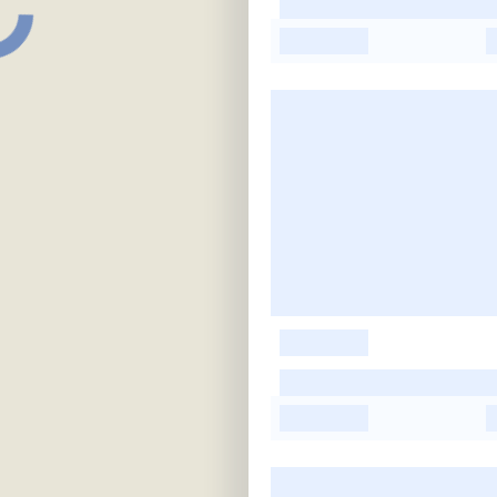
-
-
-
-
-
-
-