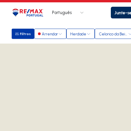
Português
Junte-s
Logo
Ir para página inicial
Arrendar
Herdade
Celorico da Beira
Filtros
Filtros