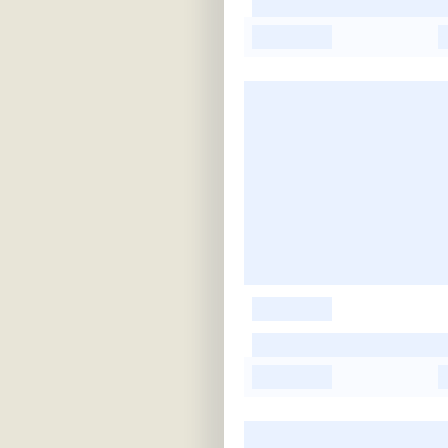
-
-
-
-
-
-
-