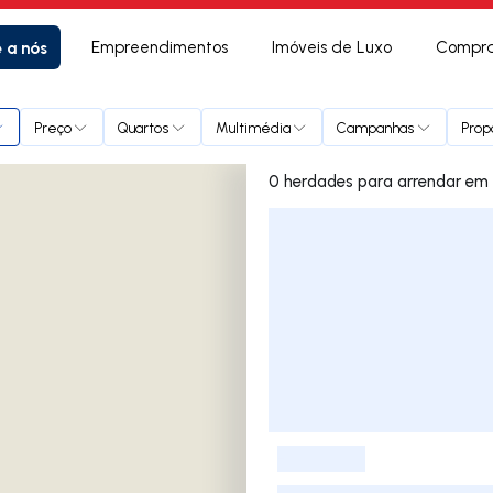
e a nós
Empreendimentos
Imóveis de Luxo
Compra
ge
Preço
Quartos
Multimédia
Campanhas
Prop
0 herda
Lista de Imóveis
-