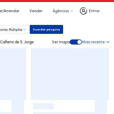
r/Arrendar
Vender
Agências
Entrar
Entrar
ostas Múltiplas
Guardar pesquisa
Guardar pesquisa
des para arrendar em Calheta de S. Jorge
Ver mapa
Mais recente
Ver mapa
-