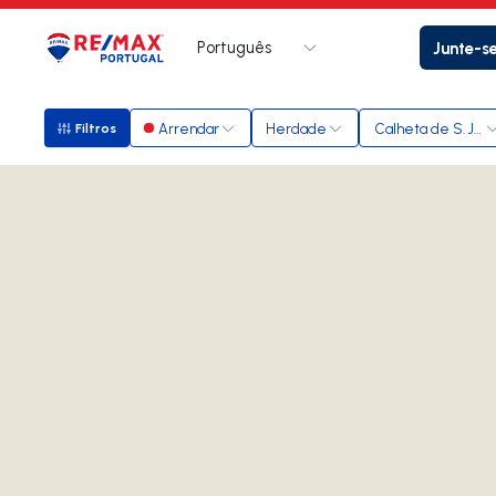
Português
Junte-s
Logo
Ir para página inicial
Arrendar
Herdade
Calheta de S. Jor
Filtros
Filtros