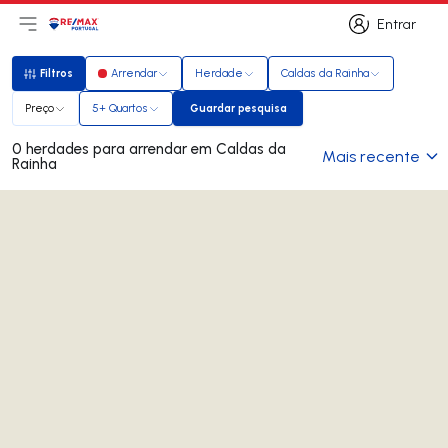
Entrar
Abri menu principal
Logo
Ir para página inicial
Entrar
Filtros
Arrendar
Herdade
Caldas da Rainha
Filtros
Preço
5+ Quartos
Guardar pesquisa
Guardar pesquisa
0 herdades para arrendar em Caldas da
Mais recente
Rainha