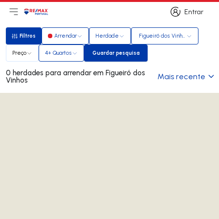
Entrar
Abri menu principal
Logo
Ir para página inicial
Entrar
Filtros
Arrendar
Herdade
Figueiró dos Vinhos
Filtros
Preço
4+ Quartos
Guardar pesquisa
Guardar pesquisa
0 herdades para arrendar em Figueiró dos
Mais recente
Vinhos