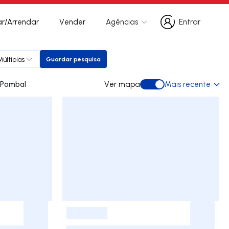
r/Arrendar
Vender
Agências
Entrar
Entrar
últiplas
Guardar pesquisa
Guardar pesquisa
para arrendar em Pombal
Ver mapa
Mais recente
Ver mapa
-