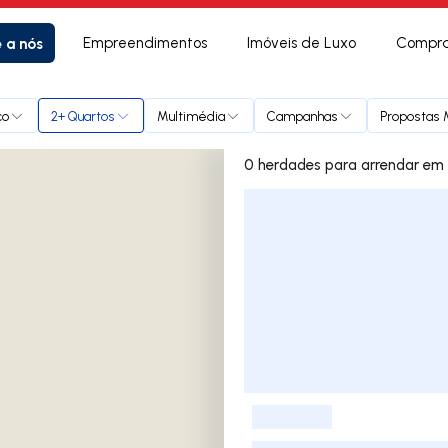
e a nós
Empreendimentos
Imóveis de Luxo
Compra
ço
2+ Quartos
Multimédia
Campanhas
Propostas M
0 herdades 
Lista de Imóveis
-