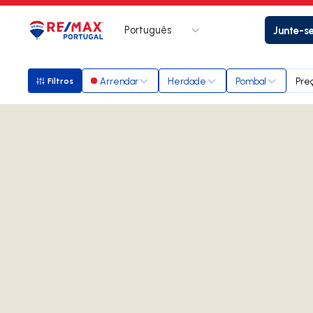
Português
Junte-s
Logo
Ir para página inicial
Arrendar
Herdade
Pombal
Pre
Filtros
Filtros