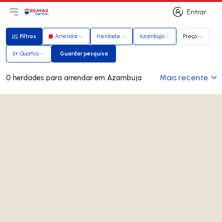
Entrar
Abri menu principal
Logo
Ir para página inicial
Entrar
Filtros
Arrendar
Herdade
Azambuja
Preço
Filtros
3+ Quartos
Guardar pesquisa
Guardar pesquisa
Mais recente
0 herdades para arrendar em Azambuja