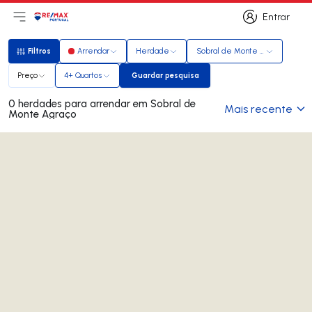
Entrar
Abri menu principal
Logo
Ir para página inicial
Entrar
Filtros
Arrendar
Herdade
Sobral de Monte Agraço
Filtros
Preço
4+ Quartos
Guardar pesquisa
Guardar pesquisa
0 herdades para arrendar em Sobral de
Mais recente
Monte Agraço