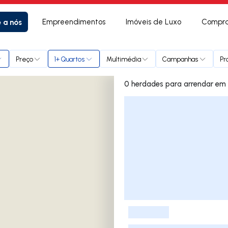
e a nós
Empreendimentos
Imóveis de Luxo
Compra
ses
Preço
1+ Quartos
Multimédia
Campanhas
Pr
0 herd
Lista de Imóveis
-