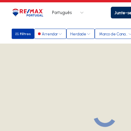
Português
Junte-s
Logo
Ir para página inicial
Arrendar
Herdade
Marco de Canave
Filtros
Filtros