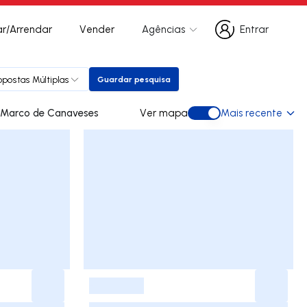
r/Arrendar
Vender
Agências
Entrar
Entrar
opostas Múltiplas
Guardar pesquisa
Guardar pesquisa
ades para arrendar em Marco de Canaveses
Ver mapa
Mais recente
Ver mapa
-