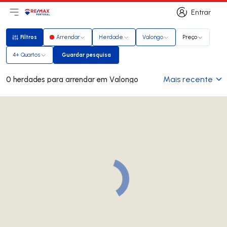
Entrar
Abri menu principal
Logo
Ir para página inicial
Entrar
Filtros
Arrendar
Herdade
Valongo
Preço
Filtros
4+ Quartos
Guardar pesquisa
Guardar pesquisa
Mais recente
0 herdades para arrendar em Valongo