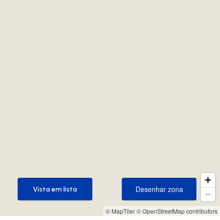
Desenhar zona
Vista em lista
Desenhar zona
Vista em lista
© MapTiler
© OpenStreetMap contributors