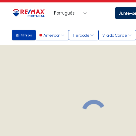
Português
Junte-s
Logo
Ir para página inicial
Arrendar
Herdade
Vila do Conde
Filtros
Filtros