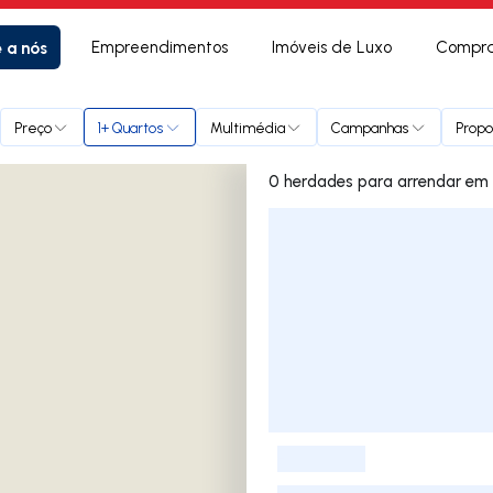
e a nós
Empreendimentos
Imóveis de Luxo
Compra
Preço
1+ Quartos
Multimédia
Campanhas
Propo
0 herdad
Lista de Imóveis
-