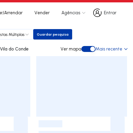
r/Arrendar
Vender
Agências
Entrar
Entrar
stas Múltiplas
Guardar pesquisa
Guardar pesquisa
es para arrendar em Vila do Conde
Ver mapa
Mais recente
Ver mapa
-