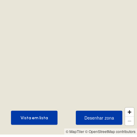
Desenhar zona
Vista em lista
Desenhar zona
Vista em lista
© MapTiler
© OpenStreetMap contributors