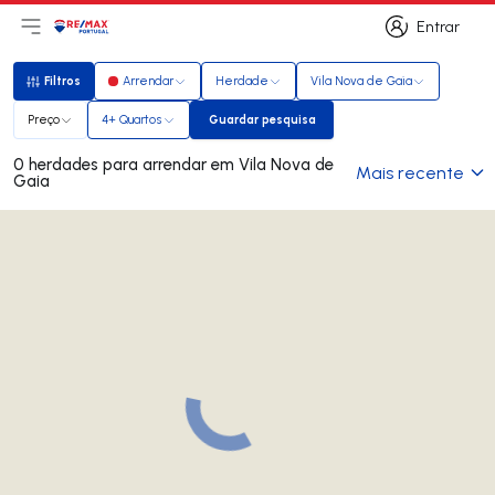
Entrar
Abri menu principal
Logo
Ir para página inicial
Entrar
Filtros
Arrendar
Herdade
Vila Nova de Gaia
Filtros
Preço
4+ Quartos
Guardar pesquisa
Guardar pesquisa
0 herdades para arrendar em Vila Nova de
Mais recente
Gaia