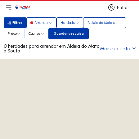
Entrar
Abri menu principal
Logo
Ir para página inicial
Entrar
Filtros
Arrendar
Herdade
Aldeia do Mato e Souto
Filtros
Preço
Quartos
Guardar pesquisa
Guardar pesquisa
0 herdades para arrendar em Aldeia do Mato
Mais recente
e Souto