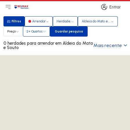
Entrar
Abri menu principal
Logo
Ir para página inicial
Entrar
Filtros
Arrendar
Herdade
Aldeia do Mato e Souto
Filtros
Preço
2+ Quartos
Guardar pesquisa
Guardar pesquisa
0 herdades para arrendar em Aldeia do Mato
Mais recente
e Souto