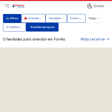
Entrar
Abri menu principal
Logo
Ir para página inicial
Entrar
Filtros
Arrendar
Herdade
Fontes
Preço
Filtros
3+ Quartos
Guardar pesquisa
Guardar pesquisa
Mais recente
0 herdades para arrendar em Fontes