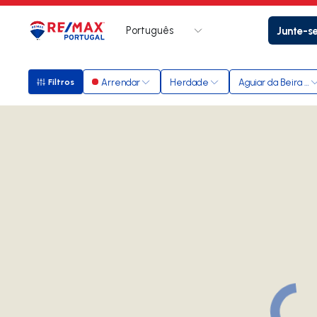
Português
Junte-s
Logo
Ir para página inicial
Arrendar
Herdade
Aguiar da Beira e 
Filtros
Filtros