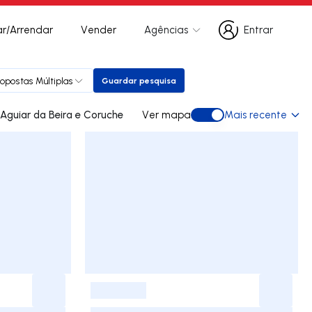
r/Arrendar
Vender
Agências
Entrar
Entrar
ropostas Múltiplas
Guardar pesquisa
Guardar pesquisa
ades para arrendar em Aguiar da Beira e Coruche
Ver mapa
Mais recente
Ver mapa
-