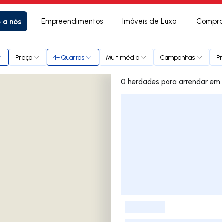
e a nós
Empreendimentos
Imóveis de Luxo
Compra
Coruche
Preço
4+ Quartos
Multimédia
Campanhas
P
0 herd
Lista de Imóveis
-