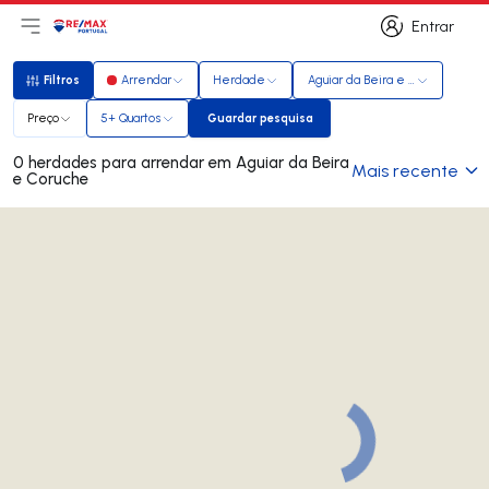
Entrar
Abri menu principal
Logo
Ir para página inicial
Entrar
Filtros
Arrendar
Herdade
Aguiar da Beira e Coruche
Filtros
Preço
5+ Quartos
Guardar pesquisa
Guardar pesquisa
0 herdades para arrendar em Aguiar da Beira
Mais recente
e Coruche