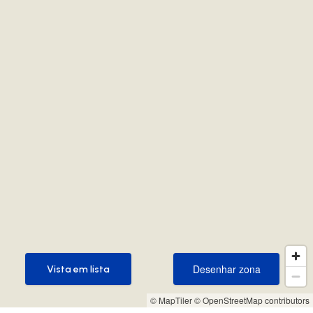
Desenhar zona
Vista em lista
Desenhar zona
Vista em lista
© MapTiler
© OpenStreetMap contributors