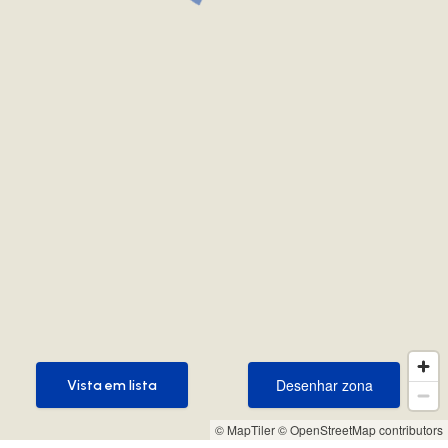
Desenhar zona
Vista em lista
Desenhar zona
Vista em lista
© MapTiler
© OpenStreetMap contributors