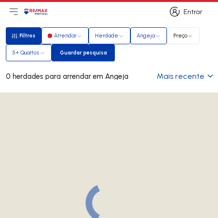
Entrar
Abri menu principal
Logo
Ir para página inicial
Entrar
Filtros
Arrendar
Herdade
Angeja
Preço
Filtros
5+ Quartos
Guardar pesquisa
Guardar pesquisa
Mais recente
0 herdades para arrendar em Angeja