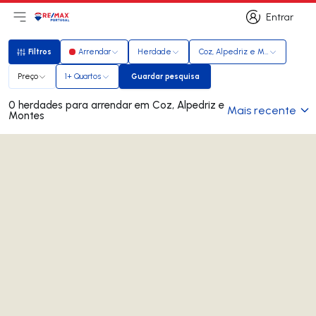
Entrar
Abri menu principal
Logo
Ir para página inicial
Entrar
Filtros
Arrendar
Herdade
Coz, Alpedriz e Montes
Filtros
Preço
1+ Quartos
Guardar pesquisa
Guardar pesquisa
0 herdades para arrendar em Coz, Alpedriz e
Mais recente
Montes