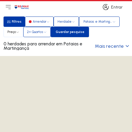
Entrar
Abri menu principal
Logo
Ir para página inicial
Entrar
Filtros
Arrendar
Herdade
Pataias e Martingança
Filtros
Preço
2+ Quartos
Guardar pesquisa
Guardar pesquisa
0 herdades para arrendar em Pataias e
Mais recente
Martingança