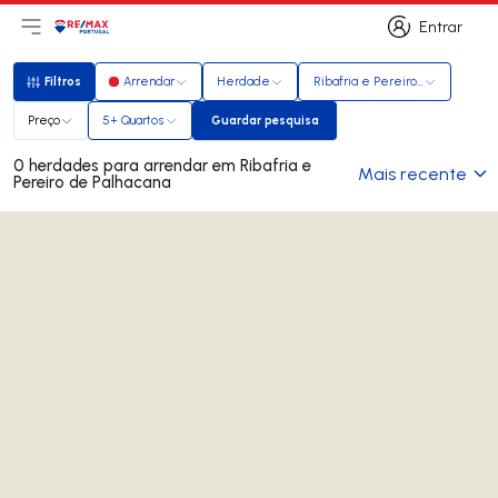
Entrar
Abri menu principal
Logo
Ir para página inicial
Entrar
Filtros
Arrendar
Herdade
Ribafria e Pereiro de Palhacana
Filtros
Preço
5+ Quartos
Guardar pesquisa
Guardar pesquisa
0 herdades para arrendar em Ribafria e
Mais recente
Pereiro de Palhacana