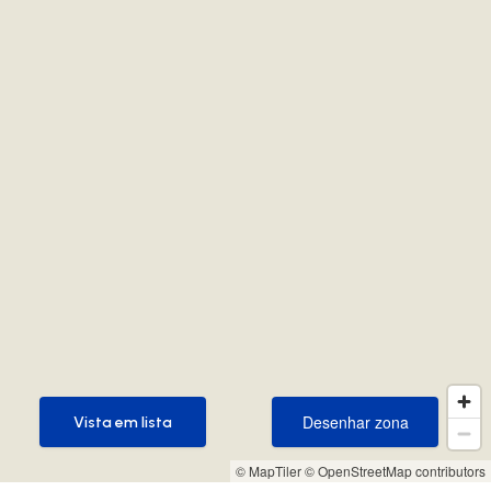
Desenhar zona
Vista em lista
Desenhar zona
Vista em lista
© MapTiler
© OpenStreetMap contributors