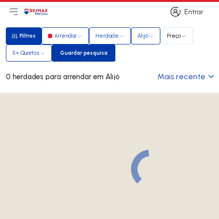
Entrar
Abri menu principal
Logo
Ir para página inicial
Entrar
Filtros
Arrendar
Herdade
Alijó
Preço
Filtros
5+ Quartos
Guardar pesquisa
Guardar pesquisa
Mais recente
0 herdades para arrendar em Alijó