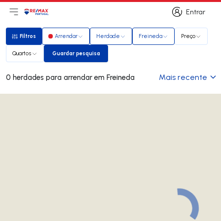
Entrar
Abri menu principal
Logo
Ir para página inicial
Entrar
Filtros
Arrendar
Herdade
Freineda
Preço
Filtros
Quartos
Guardar pesquisa
Guardar pesquisa
Mais recente
0 herdades para arrendar em Freineda