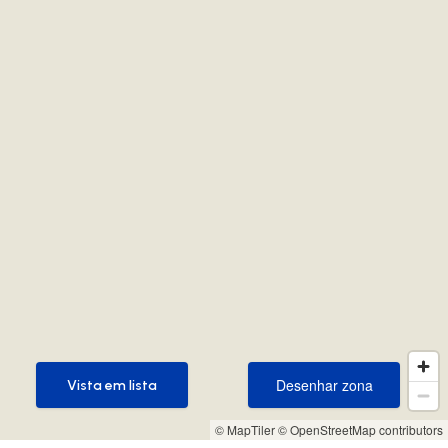
Desenhar zona
Vista em lista
Desenhar zona
Vista em lista
© MapTiler
© OpenStreetMap contributors