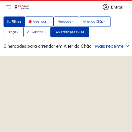
Entrar
Abri menu principal
Logo
Ir para página inicial
Entrar
Filtros
Arrendar
Herdade
Alter do Chão
Filtros
Preço
2+ Quartos
Guardar pesquisa
Guardar pesquisa
Mais recente
0 herdades para arrendar em Alter do Chão